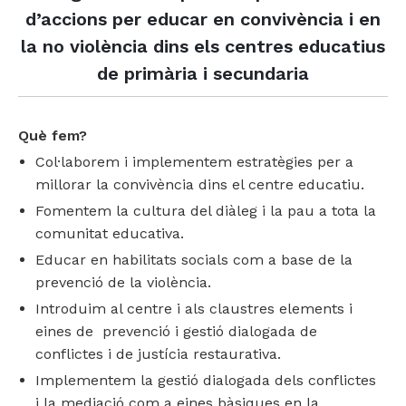
Empresa i organitzacions
Coordinació parental
Pràctiques restauratives en l'àmbit educatiu
Teatre social
d’accions per educar en convivència i en
la no violència dins els centres educatius
Formació
Grups familiars
Formació i assessorament
Sensibilitzacio i participacio vers la recollida de residus
Conflictes empresarials
de primària i secundaria
Àmbit penitenciari
Escola de famílies
Dinamització i gamificació
Projecte Radars
Procés permanent d'aprenentatge
Mediació i MASC
Mediació i convivència
Projecte intra-penitenciari
Què fem?
Col·laborem i implementem estratègies per a
Assessoria
Diàlegs i acords pre-llibertat
Mediació i gestió alternativa de conflictes
millorar la convivència dins el centre educatiu.
Fomentem la cultura del diàleg i la pau a tota la
Conflictes organitzacionals
comunitat educativa.
Educar en habilitats socials com a base de la
prevenció de la violència.
Introduim al centre i als claustres elements i
eines de prevenció i gestió dialogada de
conflictes i de justícia restaurativa.
Implementem la gestió dialogada dels conflictes
i la mediació com a eines bàsiques en la