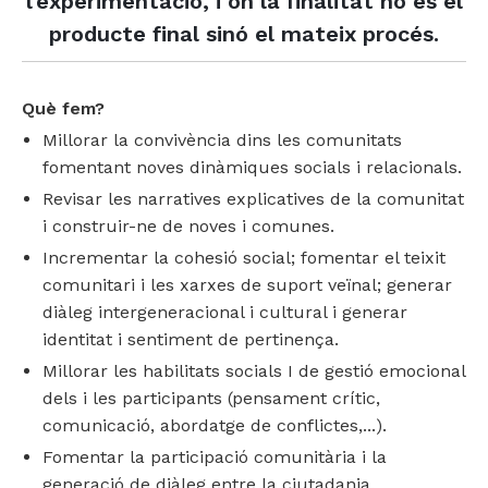
l'experimentació, i on la finalitat no és el
Empresa i organitzacions
Teatre social
Coordinació parental
Pràctiques restauratives en l'àmbit educatiu
producte final sinó el mateix procés.
Formació
Grups familiars
Formació i assessorament
Sensibilitzacio i participacio vers la recollida de residus
Conflictes empresarials
Què fem?
Àmbit penitenciari
Escola de famílies
Dinamització i gamificació
Projecte Radars
Procés permanent d'aprenentatge
Millorar la convivència dins les comunitats
Mediació i MASC
Mediació i convivència
Projecte intra-penitenciari
fomentant noves dinàmiques socials i relacionals.
Revisar les narratives explicatives de la comunitat
Assessoria
Diàlegs i acords pre-llibertat
Mediació i gestió alternativa de conflictes
i construir-ne de noves i comunes.
Incrementar la cohesió social; fomentar el teixit
Conflictes organitzacionals
comunitari i les xarxes de suport veïnal; generar
diàleg intergeneracional i cultural i generar
identitat i sentiment de pertinença.
Millorar les habilitats socials I de gestió emocional
dels i les participants (pensament crític,
comunicació, abordatge de conflictes,...).
Fomentar la participació comunitària i la
generació de diàleg entre la ciutadania.