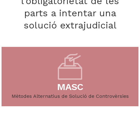
l'obligatorietat de les
parts a intentar una
solució extrajudicial
MASC
Mètodes Alternatius de Solució de Controvèrsies