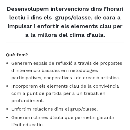
Empresa i organitzacions
Coordinació parental
Pràctiques restauratives en l'àmbit educatiu
Teatre social
Desenvolupem intervencions dins l’horari
Formació
lectiu i dins els grups/classe, de cara a
Grups familiars
Formació i assessorament
Sensibilitzacio i participacio vers la recollida de residus
Conflictes empresarials
impulsar i enfortir els elements clau per
Àmbit penitenciari
Dinamització i gamificació
Escola de famílies
Projecte Radars
Procés permanent d'aprenentatge
a la millora del clima d’aula.
Mediació i MASC
Mediació i convivència
Projecte intra-penitenciari
Què fem?
Assessoria
Diàlegs i acords pre-llibertat
Mediació i gestió alternativa de conflictes
Generem espais de reflexió a través de propostes
Conflictes organitzacionals
d’intervenció basades en metodologies
participatives, cooperatives i de creació artística.
Incorporem els elements clau de la convivència
com a punt de partida per a un treball en
profundiment.
Enfortim relacions dins el grup/classe.
Generem climes d’aula que permetin garantir
l’èxit educatiu.