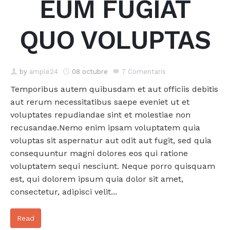
EUM FUGIAT
Empresa i organitzacions
Coordinació parental
Pràctiques restauratives en l'àmbit educatiu
Teatre social
QUO VOLUPTAS
Formació
Grups familiars
Formació i assessorament
Sensibilitzacio i participacio vers la recollida de residus
Conflictes empresarials
Àmbit penitenciari
Escola de famílies
Dinamització i gamificació
Projecte Radars
Procés permanent d'aprenentatge
by
ample24
08 octubre
7 Comentaris
Mediació i MASC
Mediació i convivència
Projecte intra-penitenciari
Temporibus autem quibusdam et aut officiis debitis
Assessoria
Diàlegs i acords pre-llibertat
Mediació i gestió alternativa de conflictes
aut rerum necessitatibus saepe eveniet ut et
voluptates repudiandae sint et molestiae non
Conflictes organitzacionals
recusandae.Nemo enim ipsam voluptatem quia
voluptas sit aspernatur aut odit aut fugit, sed quia
consequuntur magni dolores eos qui ratione
voluptatem sequi nesciunt. Neque porro quisquam
est, qui dolorem ipsum quia dolor sit amet,
consectetur, adipisci velit...
Read